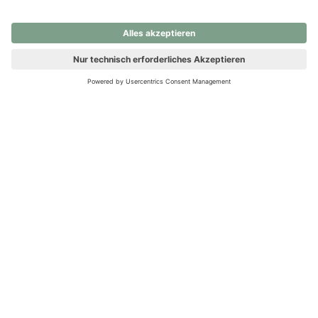
nochmals versuchen.
Ups! Da ist etwas schiefgelaufen. Bitte die Seite neu laden oder
nochmals versuchen.