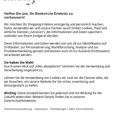
Ups! Da ist etwas schiefgelaufen. Bitte die Seite neu laden oder
nochmals versuchen.
Ups! Da ist etwas schiefgelaufen. Bitte die Seite neu laden oder