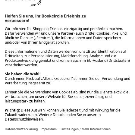
Ups! Da ist etwas schiefgelaufen. Bitte die Seite neu laden oder
nochmals versuchen.
Ups! Da ist etwas schiefgelaufen. Bitte die Seite neu laden oder