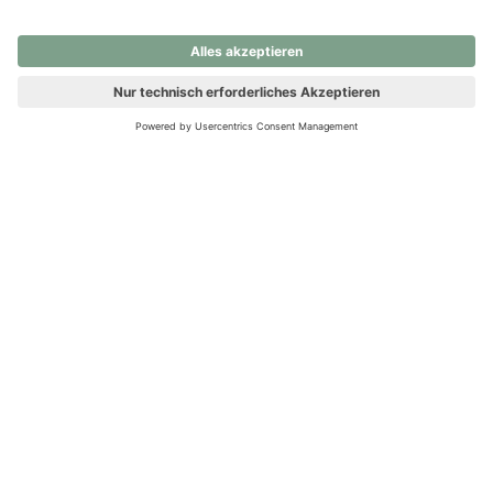
nochmals versuchen.
Ups! Da ist etwas schiefgelaufen. Bitte die Seite neu laden oder
nochmals versuchen.