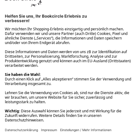
Ups! Da ist etwas schiefgelaufen. Bitte die Seite neu laden oder
nochmals versuchen.
Ups! Da ist etwas schiefgelaufen. Bitte die Seite neu laden oder