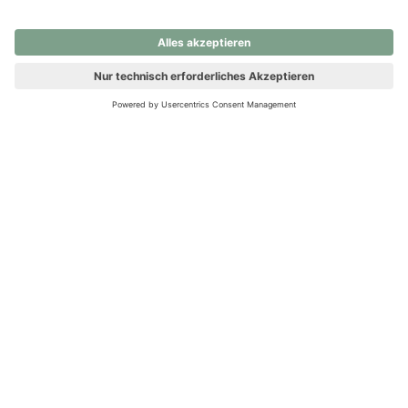
nochmals versuchen.
Ups! Da ist etwas schiefgelaufen. Bitte die Seite neu laden oder
nochmals versuchen.