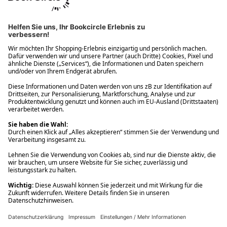
Ups! Da ist etwas schiefgelaufen. Bitte die Seite neu laden oder
nochmals versuchen.
Ups! Da ist etwas schiefgelaufen. Bitte die Seite neu laden oder