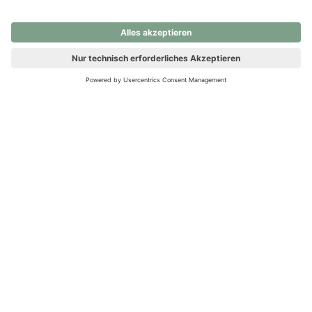
nochmals versuchen.
Ups! Da ist etwas schiefgelaufen. Bitte die Seite neu laden oder
nochmals versuchen.