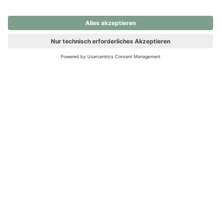
nochmals versuchen.
Ups! Da ist etwas schiefgelaufen. Bitte die Seite neu laden oder
nochmals versuchen.