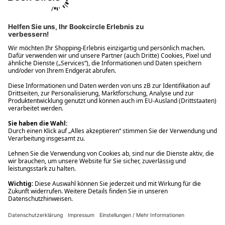
Ups! Da ist etwas schiefgelaufen. Bitte die Seite neu laden oder
nochmals versuchen.
Ups! Da ist etwas schiefgelaufen. Bitte die Seite neu laden oder