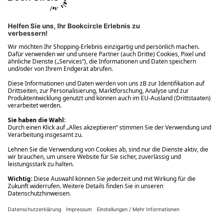
Ups! Da ist etwas schiefgelaufen. Bitte die Seite neu laden oder
nochmals versuchen.
Ups! Da ist etwas schiefgelaufen. Bitte die Seite neu laden oder