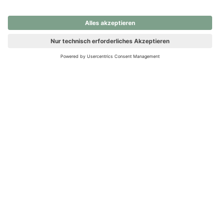
nochmals versuchen.
Ups! Da ist etwas schiefgelaufen. Bitte die Seite neu laden oder
nochmals versuchen.