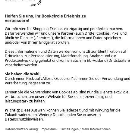
Ups! Da ist etwas schiefgelaufen. Bitte die Seite neu laden oder
nochmals versuchen.
Ups! Da ist etwas schiefgelaufen. Bitte die Seite neu laden oder