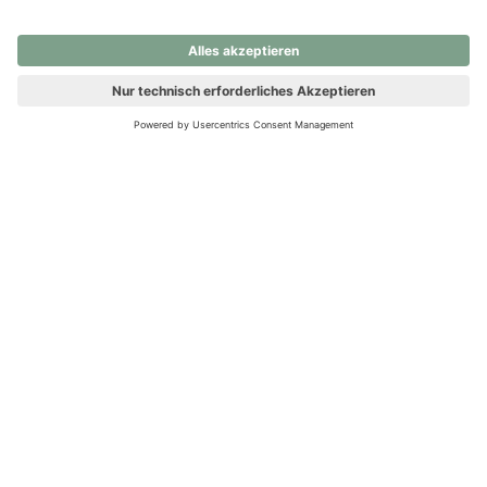
nochmals versuchen.
Ups! Da ist etwas schiefgelaufen. Bitte die Seite neu laden oder
nochmals versuchen.