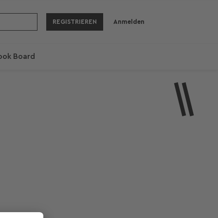
REGISTRIEREN
Anmelden
ook Board