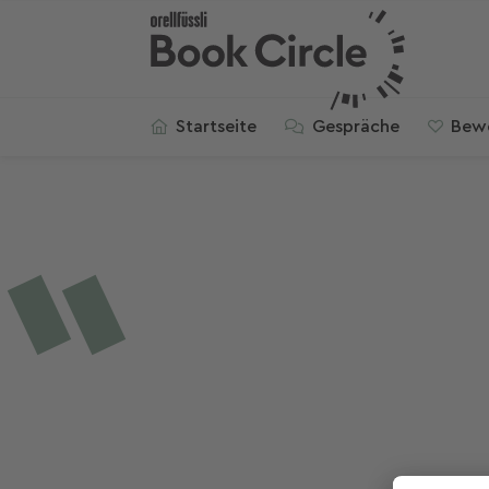
Startseite
Gespräche
Bew