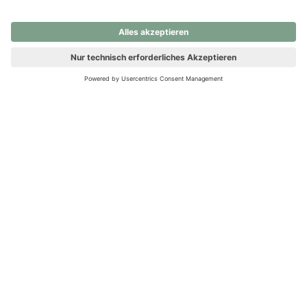
nochmals versuchen.
Ups! Da ist etwas schiefgelaufen. Bitte die Seite neu laden oder
nochmals versuchen.