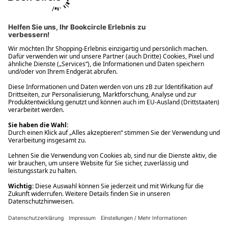
Ups! Da ist etwas schiefgelaufen. Bitte die Seite neu laden oder
nochmals versuchen.
Ups! Da ist etwas schiefgelaufen. Bitte die Seite neu laden oder