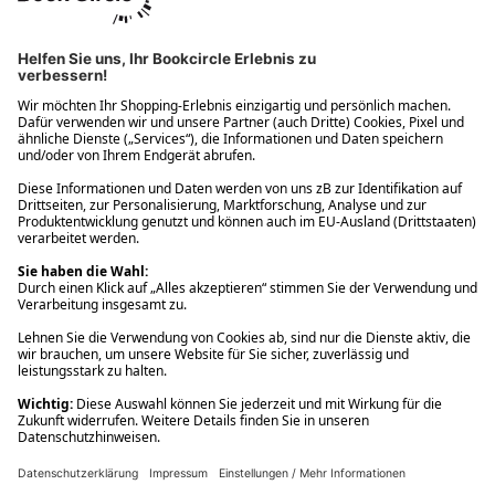
Ups! Da ist etwas schiefgelaufen. Bitte die Seite neu laden oder
nochmals versuchen.
Ups! Da ist etwas schiefgelaufen. Bitte die Seite neu laden oder