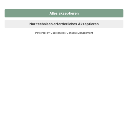
nochmals versuchen.
Ups! Da ist etwas schiefgelaufen. Bitte die Seite neu laden oder
nochmals versuchen.