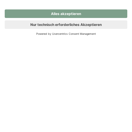
nochmals versuchen.
Ups! Da ist etwas schiefgelaufen. Bitte die Seite neu laden oder
nochmals versuchen.