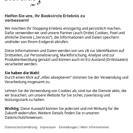
Ups! Da ist etwas schiefgelaufen. Bitte die Seite neu laden oder
nochmals versuchen.
Ups! Da ist etwas schiefgelaufen. Bitte die Seite neu laden oder