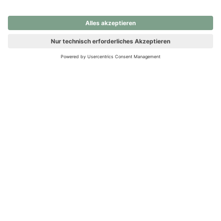
nochmals versuchen.
Ups! Da ist etwas schiefgelaufen. Bitte die Seite neu laden oder
nochmals versuchen.