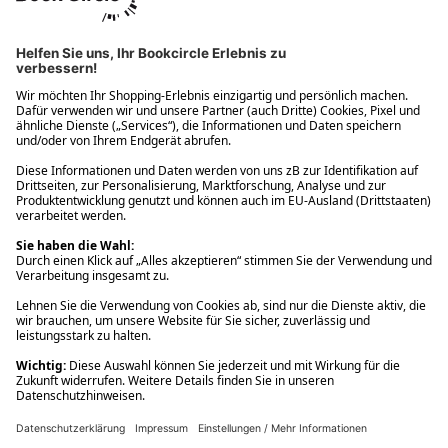
Ups! Da ist etwas schiefgelaufen. Bitte die Seite neu laden oder
nochmals versuchen.
Ups! Da ist etwas schiefgelaufen. Bitte die Seite neu laden oder