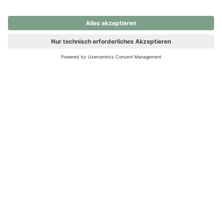
nochmals versuchen.
Ups! Da ist etwas schiefgelaufen. Bitte die Seite neu laden oder
nochmals versuchen.