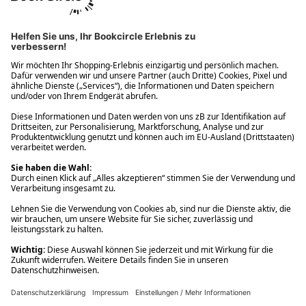
Ups! Da ist etwas schiefgelaufen. Bitte die Seite neu laden oder
nochmals versuchen.
Ups! Da ist etwas schiefgelaufen. Bitte die Seite neu laden oder