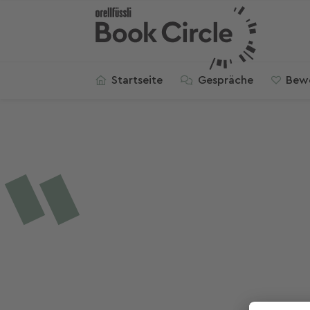
Startseite
Gespräche
Bew