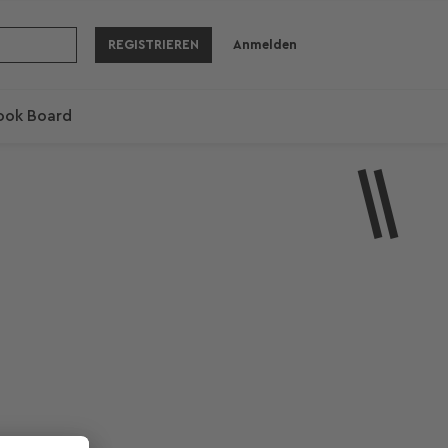
REGISTRIEREN
Anmelden
ook Board