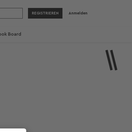
REGISTRIEREN
Anmelden
ook Board