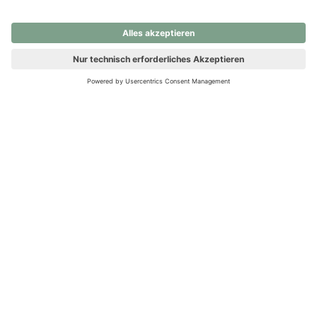
nochmals versuchen.
Ups! Da ist etwas schiefgelaufen. Bitte die Seite neu laden oder
nochmals versuchen.