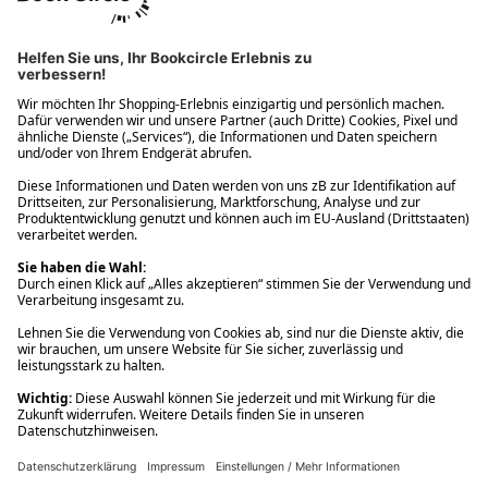
Ups! Da ist etwas schiefgelaufen. Bitte die Seite neu laden oder
nochmals versuchen.
Ups! Da ist etwas schiefgelaufen. Bitte die Seite neu laden oder