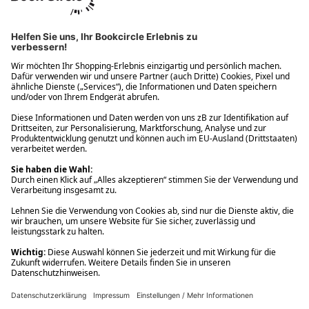
Ups! Da ist etwas schiefgelaufen. Bitte die Seite neu laden oder
nochmals versuchen.
Ups! Da ist etwas schiefgelaufen. Bitte die Seite neu laden oder