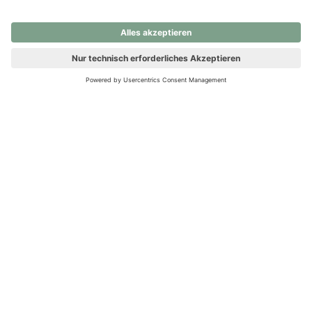
nochmals versuchen.
Ups! Da ist etwas schiefgelaufen. Bitte die Seite neu laden oder
nochmals versuchen.