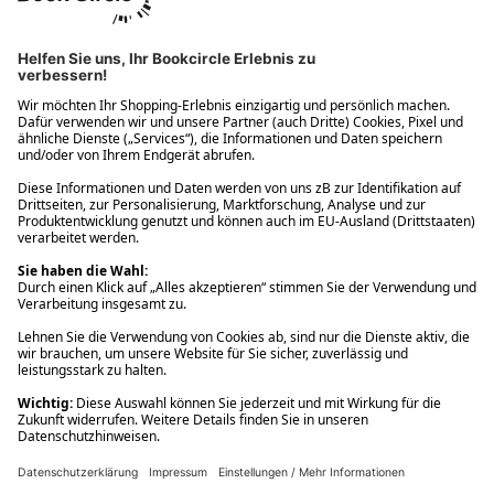
Ups! Da ist etwas schiefgelaufen. Bitte die Seite neu laden oder
nochmals versuchen.
Ups! Da ist etwas schiefgelaufen. Bitte die Seite neu laden oder