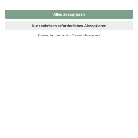
nochmals versuchen.
Ups! Da ist etwas schiefgelaufen. Bitte die Seite neu laden oder
nochmals versuchen.