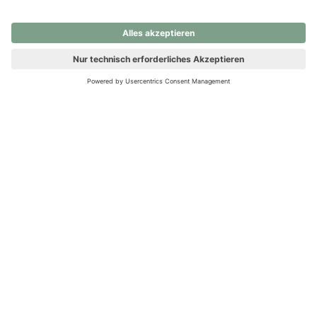
nochmals versuchen.
Ups! Da ist etwas schiefgelaufen. Bitte die Seite neu laden oder
nochmals versuchen.