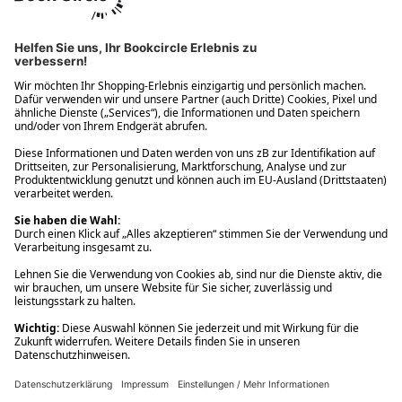
Ups! Da ist etwas schiefgelaufen. Bitte die Seite neu laden oder
nochmals versuchen.
Ups! Da ist etwas schiefgelaufen. Bitte die Seite neu laden oder