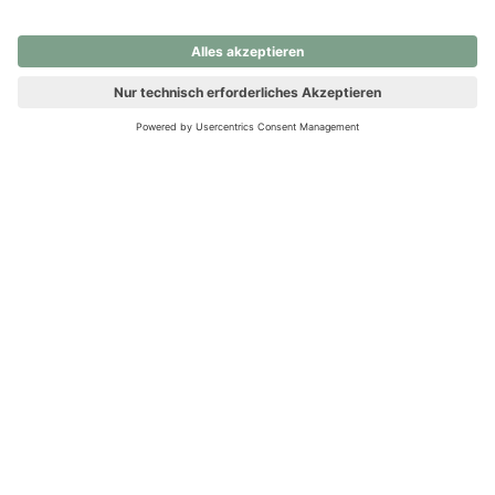
nochmals versuchen.
Ups! Da ist etwas schiefgelaufen. Bitte die Seite neu laden oder
nochmals versuchen.