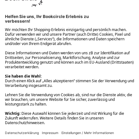
Ups! Da ist etwas schiefgelaufen. Bitte die Seite neu laden oder
nochmals versuchen.
Ups! Da ist etwas schiefgelaufen. Bitte die Seite neu laden oder