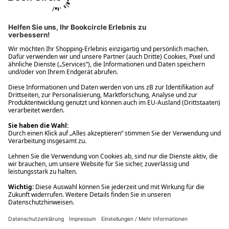
Ups! Da ist etwas schiefgelaufen. Bitte die Seite neu laden oder
nochmals versuchen.
Ups! Da ist etwas schiefgelaufen. Bitte die Seite neu laden oder