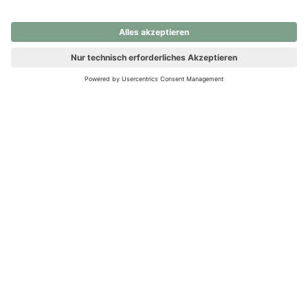
nochmals versuchen.
Ups! Da ist etwas schiefgelaufen. Bitte die Seite neu laden oder
nochmals versuchen.