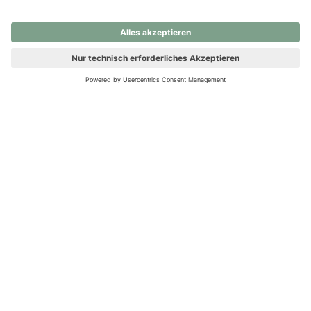
nochmals versuchen.
Ups! Da ist etwas schiefgelaufen. Bitte die Seite neu laden oder
nochmals versuchen.