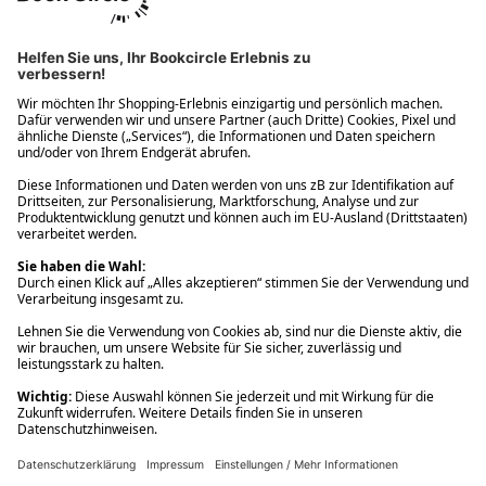
Ups! Da ist etwas schiefgelaufen. Bitte die Seite neu laden oder
nochmals versuchen.
Ups! Da ist etwas schiefgelaufen. Bitte die Seite neu laden oder