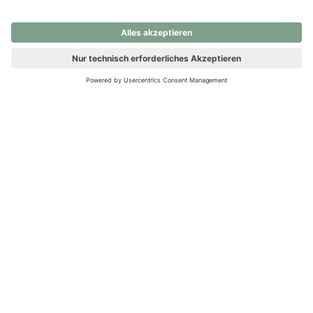
nochmals versuchen.
Ups! Da ist etwas schiefgelaufen. Bitte die Seite neu laden oder
nochmals versuchen.