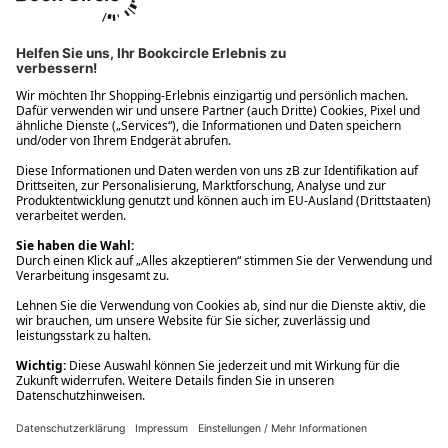
Ups! Da ist etwas schiefgelaufen. Bitte die Seite neu laden oder
nochmals versuchen.
Ups! Da ist etwas schiefgelaufen. Bitte die Seite neu laden oder