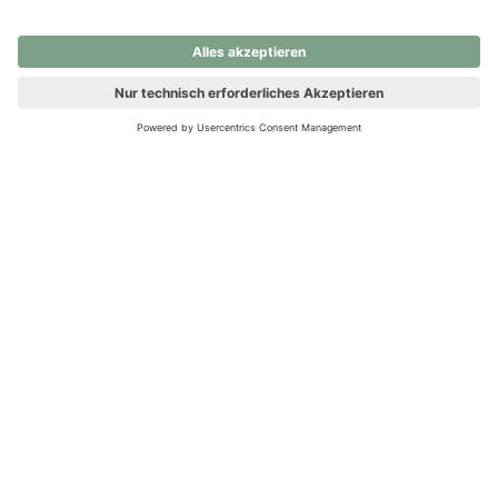
nochmals versuchen.
Ups! Da ist etwas schiefgelaufen. Bitte die Seite neu laden oder
nochmals versuchen.