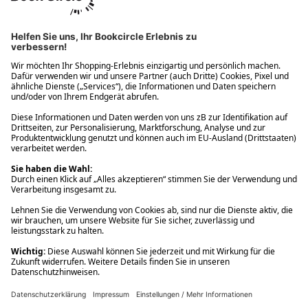
Ups! Da ist etwas schiefgelaufen. Bitte die Seite neu laden oder
nochmals versuchen.
Ups! Da ist etwas schiefgelaufen. Bitte die Seite neu laden oder