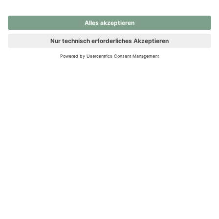
nochmals versuchen.
Ups! Da ist etwas schiefgelaufen. Bitte die Seite neu laden oder
nochmals versuchen.