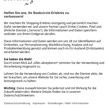
Ups! Da ist etwas schiefgelaufen. Bitte die Seite neu laden oder
nochmals versuchen.
Ups! Da ist etwas schiefgelaufen. Bitte die Seite neu laden oder