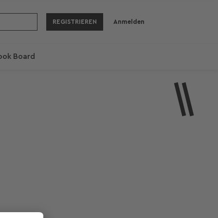
REGISTRIEREN
Anmelden
ook Board