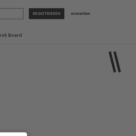
REGISTRIEREN
Anmelden
ook Board