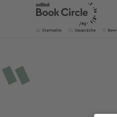
Startseite
Gespräche
Bew