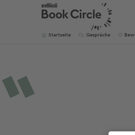
Startseite
Gespräche
Bew