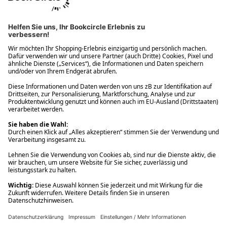
Ups! Da ist etwas schiefgelaufen. Bitte die Seite neu laden oder
nochmals versuchen.
Ups! Da ist etwas schiefgelaufen. Bitte die Seite neu laden oder