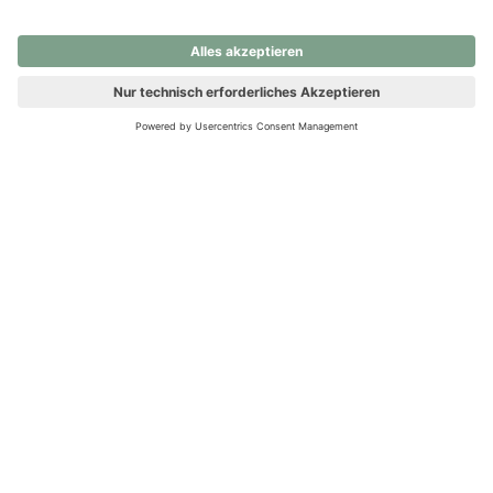
nochmals versuchen.
Ups! Da ist etwas schiefgelaufen. Bitte die Seite neu laden oder
nochmals versuchen.