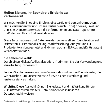
Ups! Da ist etwas schiefgelaufen. Bitte die Seite neu laden oder
nochmals versuchen.
Ups! Da ist etwas schiefgelaufen. Bitte die Seite neu laden oder