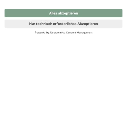
nochmals versuchen.
Ups! Da ist etwas schiefgelaufen. Bitte die Seite neu laden oder
nochmals versuchen.