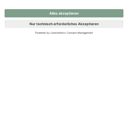
nochmals versuchen.
Ups! Da ist etwas schiefgelaufen. Bitte die Seite neu laden oder
nochmals versuchen.