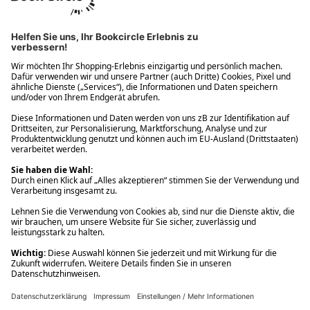
Ups! Da ist etwas schiefgelaufen. Bitte die Seite neu laden oder
nochmals versuchen.
Ups! Da ist etwas schiefgelaufen. Bitte die Seite neu laden oder