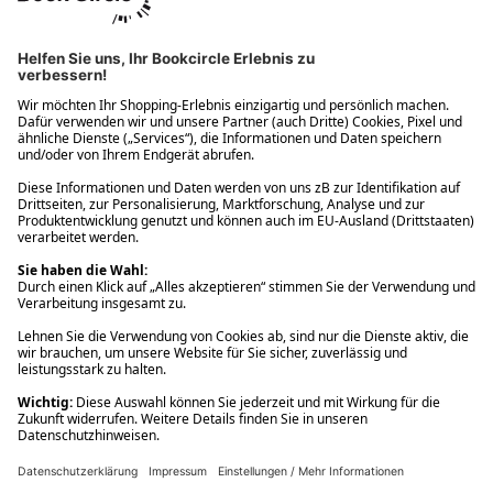
Ups! Da ist etwas schiefgelaufen. Bitte die Seite neu laden oder
nochmals versuchen.
Ups! Da ist etwas schiefgelaufen. Bitte die Seite neu laden oder