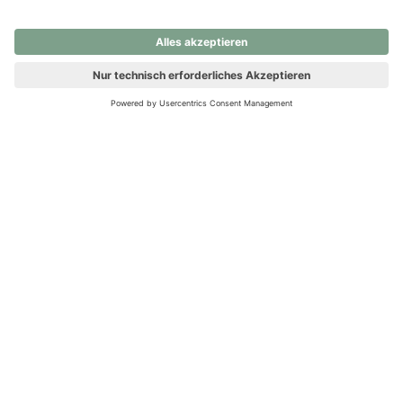
nochmals versuchen.
Ups! Da ist etwas schiefgelaufen. Bitte die Seite neu laden oder
nochmals versuchen.