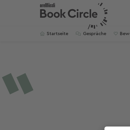
Startseite
Gespräche
Bew