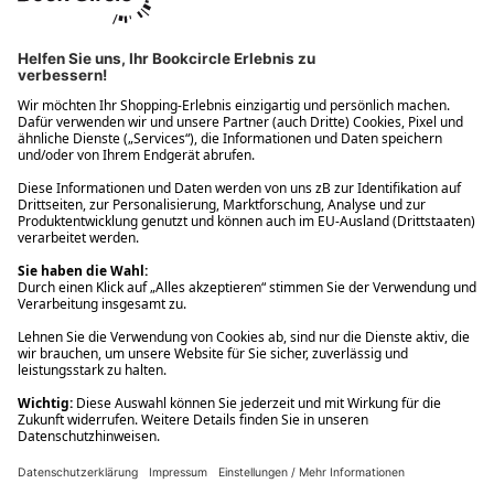
Ups! Da ist etwas schiefgelaufen. Bitte die Seite neu laden oder
nochmals versuchen.
Ups! Da ist etwas schiefgelaufen. Bitte die Seite neu laden oder