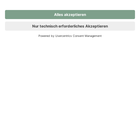
nochmals versuchen.
Ups! Da ist etwas schiefgelaufen. Bitte die Seite neu laden oder
nochmals versuchen.