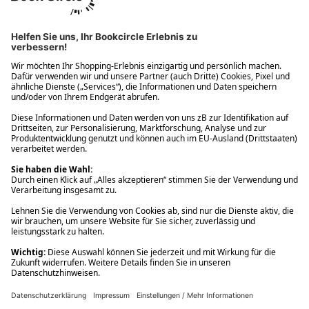
Ups! Da ist etwas schiefgelaufen. Bitte die Seite neu laden oder
nochmals versuchen.
Ups! Da ist etwas schiefgelaufen. Bitte die Seite neu laden oder