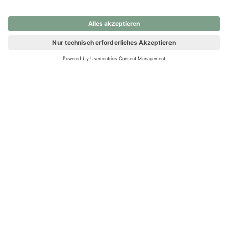
nochmals versuchen.
Ups! Da ist etwas schiefgelaufen. Bitte die Seite neu laden oder
nochmals versuchen.