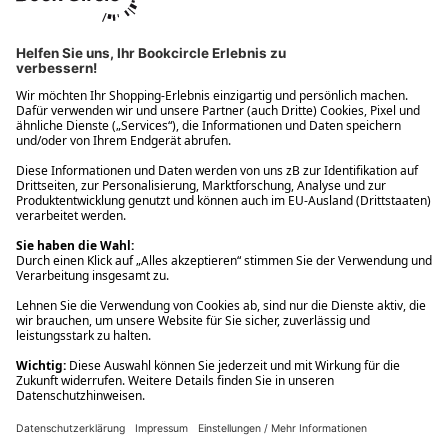
Ups! Da ist etwas schiefgelaufen. Bitte die Seite neu laden oder
nochmals versuchen.
Ups! Da ist etwas schiefgelaufen. Bitte die Seite neu laden oder