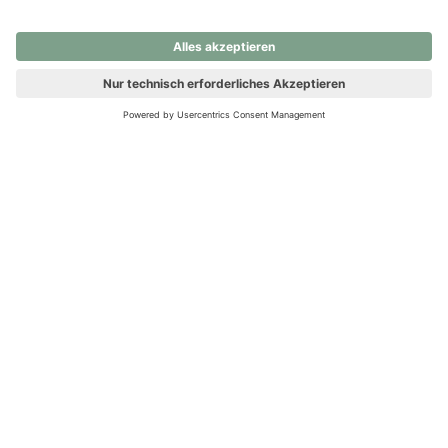
nochmals versuchen.
Ups! Da ist etwas schiefgelaufen. Bitte die Seite neu laden oder
nochmals versuchen.