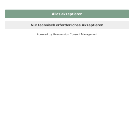
nochmals versuchen.
Ups! Da ist etwas schiefgelaufen. Bitte die Seite neu laden oder
nochmals versuchen.