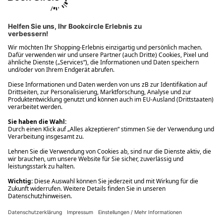
Ups! Da ist etwas schiefgelaufen. Bitte die Seite neu laden oder
nochmals versuchen.
Ups! Da ist etwas schiefgelaufen. Bitte die Seite neu laden oder