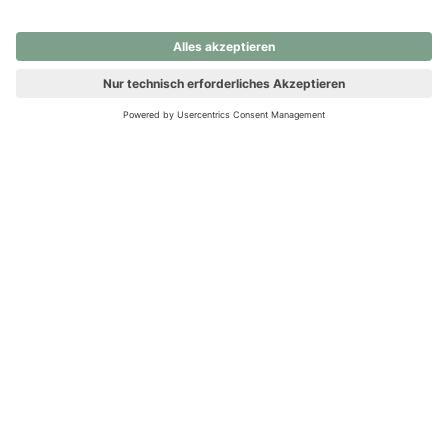
nochmals versuchen.
Ups! Da ist etwas schiefgelaufen. Bitte die Seite neu laden oder
nochmals versuchen.