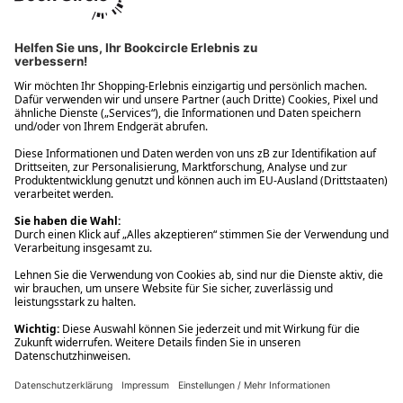
Ups! Da ist etwas schiefgelaufen. Bitte die Seite neu laden oder
nochmals versuchen.
Ups! Da ist etwas schiefgelaufen. Bitte die Seite neu laden oder