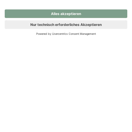
nochmals versuchen.
Ups! Da ist etwas schiefgelaufen. Bitte die Seite neu laden oder
nochmals versuchen.