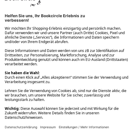
Ups! Da ist etwas schiefgelaufen. Bitte die Seite neu laden oder
nochmals versuchen.
Ups! Da ist etwas schiefgelaufen. Bitte die Seite neu laden oder