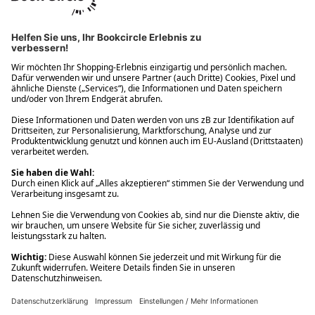
Ups! Da ist etwas schiefgelaufen. Bitte die Seite neu laden oder
nochmals versuchen.
Ups! Da ist etwas schiefgelaufen. Bitte die Seite neu laden oder