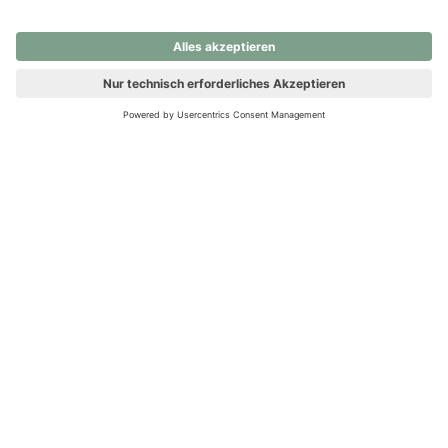
nochmals versuchen.
Ups! Da ist etwas schiefgelaufen. Bitte die Seite neu laden oder
nochmals versuchen.