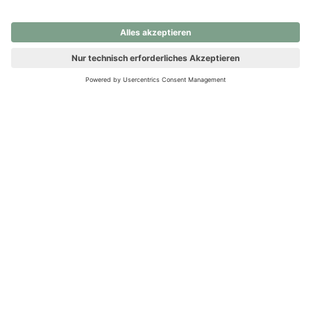
nochmals versuchen.
Ups! Da ist etwas schiefgelaufen. Bitte die Seite neu laden oder
nochmals versuchen.