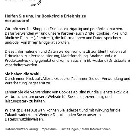
Ups! Da ist etwas schiefgelaufen. Bitte die Seite neu laden oder
nochmals versuchen.
Ups! Da ist etwas schiefgelaufen. Bitte die Seite neu laden oder