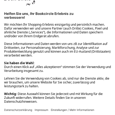
Ups! Da ist etwas schiefgelaufen. Bitte die Seite neu laden oder
nochmals versuchen.
Ups! Da ist etwas schiefgelaufen. Bitte die Seite neu laden oder