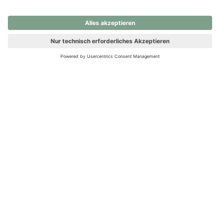
nochmals versuchen.
Ups! Da ist etwas schiefgelaufen. Bitte die Seite neu laden oder
nochmals versuchen.