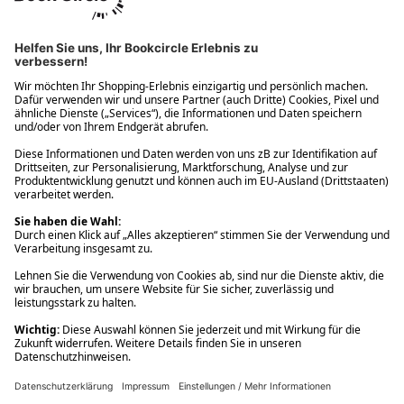
Ups! Da ist etwas schiefgelaufen. Bitte die Seite neu laden oder
nochmals versuchen.
Ups! Da ist etwas schiefgelaufen. Bitte die Seite neu laden oder