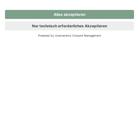
nochmals versuchen.
Ups! Da ist etwas schiefgelaufen. Bitte die Seite neu laden oder
nochmals versuchen.