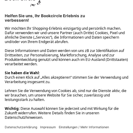
Ups! Da ist etwas schiefgelaufen. Bitte die Seite neu laden oder
nochmals versuchen.
Ups! Da ist etwas schiefgelaufen. Bitte die Seite neu laden oder