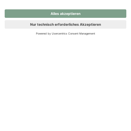
nochmals versuchen.
Ups! Da ist etwas schiefgelaufen. Bitte die Seite neu laden oder
nochmals versuchen.