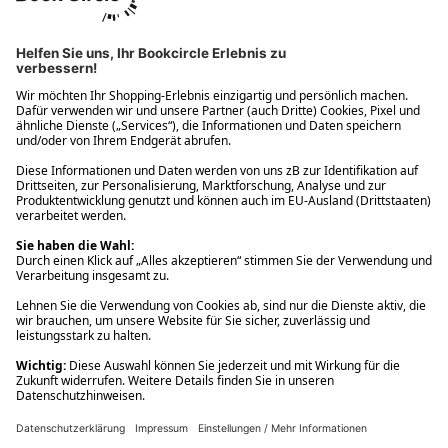
Ups! Da ist etwas schiefgelaufen. Bitte die Seite neu laden oder
nochmals versuchen.
Ups! Da ist etwas schiefgelaufen. Bitte die Seite neu laden oder