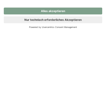
nochmals versuchen.
Ups! Da ist etwas schiefgelaufen. Bitte die Seite neu laden oder
nochmals versuchen.