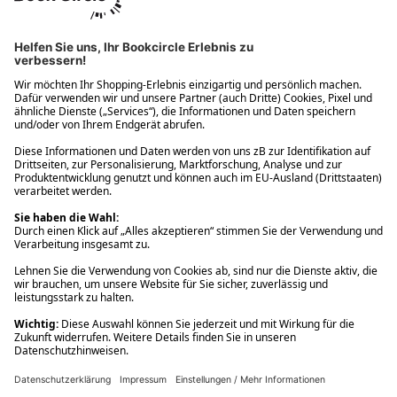
Ups! Da ist etwas schiefgelaufen. Bitte die Seite neu laden oder
nochmals versuchen.
Ups! Da ist etwas schiefgelaufen. Bitte die Seite neu laden oder