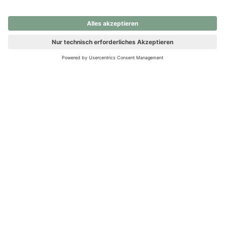
nochmals versuchen.
Ups! Da ist etwas schiefgelaufen. Bitte die Seite neu laden oder
nochmals versuchen.