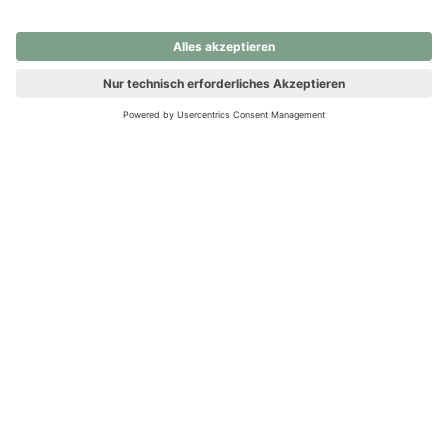
nochmals versuchen.
Ups! Da ist etwas schiefgelaufen. Bitte die Seite neu laden oder
nochmals versuchen.