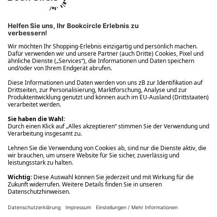
Ups! Da ist etwas schiefgelaufen. Bitte die Seite neu laden oder
nochmals versuchen.
Ups! Da ist etwas schiefgelaufen. Bitte die Seite neu laden oder