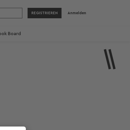
REGISTRIEREN
Anmelden
ook Board