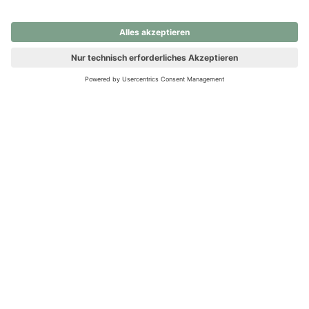
nochmals versuchen.
Ups! Da ist etwas schiefgelaufen. Bitte die Seite neu laden oder
nochmals versuchen.