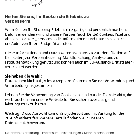
Ups! Da ist etwas schiefgelaufen. Bitte die Seite neu laden oder
nochmals versuchen.
Ups! Da ist etwas schiefgelaufen. Bitte die Seite neu laden oder