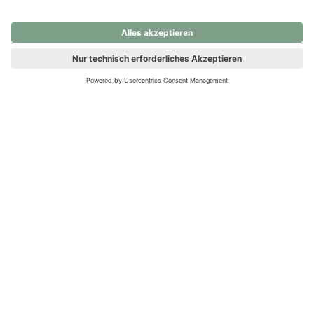
nochmals versuchen.
Ups! Da ist etwas schiefgelaufen. Bitte die Seite neu laden oder
nochmals versuchen.