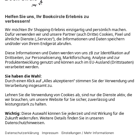
Ups! Da ist etwas schiefgelaufen. Bitte die Seite neu laden oder
nochmals versuchen.
Ups! Da ist etwas schiefgelaufen. Bitte die Seite neu laden oder